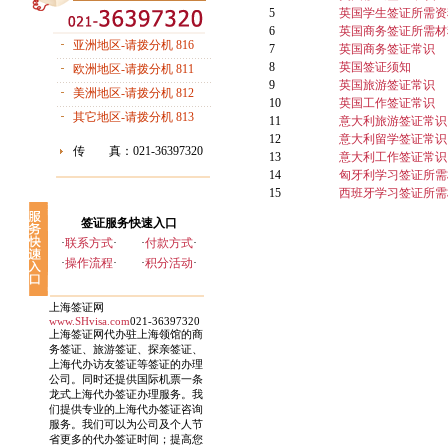
5
英国学生签证所需资
6
英国商务签证所需材
亚洲地区-请拨分机 816
7
英国商务签证常识
8
英国签证须知
欧洲地区-请拨分机 811
9
英国旅游签证常识
美洲地区-请拨分机 812
10
英国工作签证常识
其它地区-请拨分机 813
11
意大利旅游签证常识
12
意大利留学签证常识
传 真：021-36397320
13
意大利工作签证常识
14
匈牙利学习签证所需
15
西班牙学习签证所需
签证服务快速入口
·
联系方式
·
·
付款方式
·
·
操作流程
·
·
积分活动
·
上海签证网
www.SHvisa.com
021-36397320
上海签证网代办驻上海领馆的商
务签证、旅游签证、探亲签证、
上海代办访友签证等签证的办理
公司。同时还提供国际机票一条
龙式上海代办签证办理服务。我
们提供专业的上海代办签证咨询
服务。我们可以为公司及个人节
省更多的代办签证时间；提高您