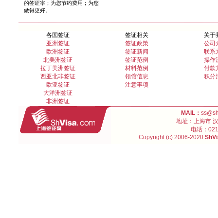
的签证率；为您节约费用；为您
做得更好。
各国签证
签证相关
关于
亚洲签证
签证政策
公司
欧洲签证
签证新闻
联系
北美洲签证
签证范例
操作
拉丁美洲签证
材料范例
付款
西亚北非签证
领馆信息
积分
欧亚签证
注意事项
大洋洲签证
非洲签证
MAIL：
ss@s
地址：上海市 汉口
电话：021-
Copyright (c) 2006-2020
ShVi